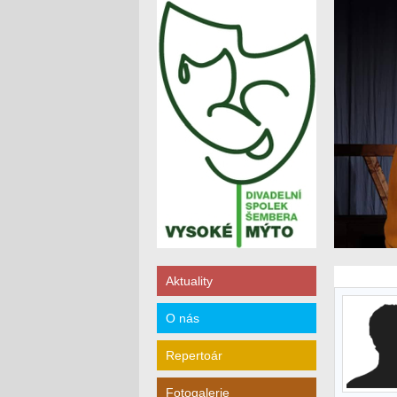
Aktuality
O nás
Repertoár
Fotogalerie