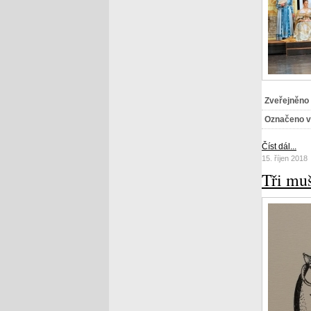
Zveřejněno
Označeno v
Číst dál...
15. říjen 2018
Tři mu