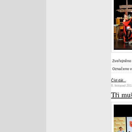
Zveřejněno
Označeno v
Číst dál...
8. listopad 20
Tři mu