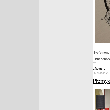
Zveřejněno
Označeno v
Číst dál...
25. březen 20
Přemysl