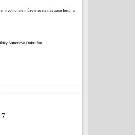
delní volno, ale můžete se na nás zase těšit na
hlídky Šubertova Dobruška
17