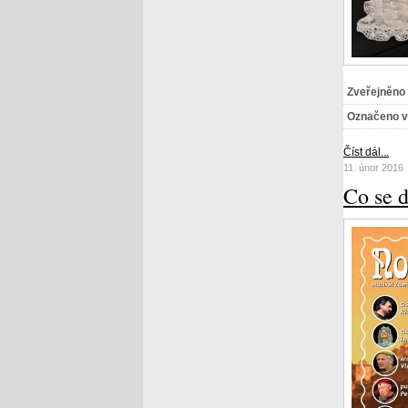
Zveřejněno
Označeno v
Číst dál...
11. únor 2016
Co se 