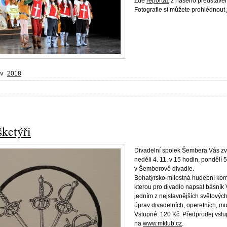
Zde
reportáž
z našeho představe
Fotografie si můžete prohlédnout
 v
2018
šketýři
Divadelní spolek Šembera Vás z
neděli 4. 11. v 15 hodin, pondělí 5
v Šemberově divadle.
Bohatýrsko-milostná hudební ko
kterou pro divadlo napsal básník 
jedním z nejslavnějších světových
úprav divadelních, operetních, mu
Vstupné: 120 Kč. Předprodej vst
na
www.mklub.cz
.