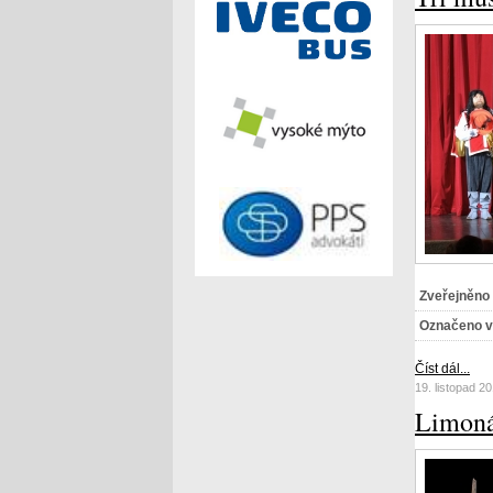
Zveřejněno
Označeno v
Číst dál...
19. listopad 2
Limoná