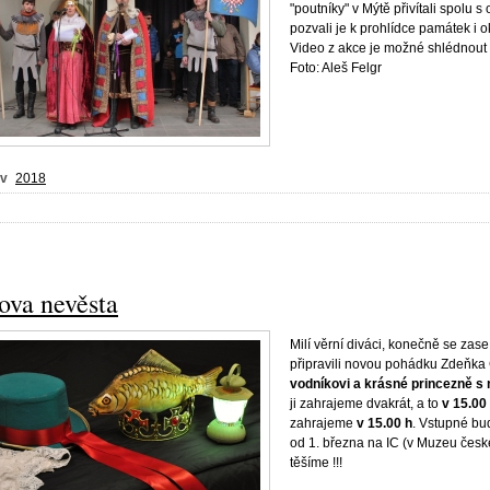
"poutníky" v Mýtě přivítali spolu s
pozvali je k prohlídce památek i o
Video z akce je možné shlédnout
Foto: Aleš Felgr
 v
2018
ova nevěsta
Milí věrní diváci, konečně se zase
připravili novou pohádku Zdeňka 
vodníkovi a krásné princezně 
ji zahrajeme dvakrát, a to
v 15.00 
zahrajeme
v 15.00 h
. Vstupné bu
od 1. března na IC (v Muzeu české
těšíme !!!