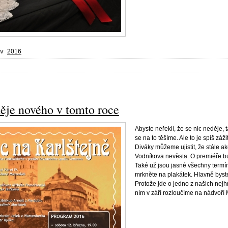
 v
2016
děje nového v tomto roce
Abyste neřekli, že se nic neděje,
se na to těšíme. Ale to je spíš záž
Diváky můžeme ujistit, že stále
Vodníkova nevěsta. O premiéře b
Také už jsou jasné všechny termín
mrkněte na plakátek. Hlavně byste
Protože jde o jedno z našich nejh
ním v září rozloučíme na nádvoří