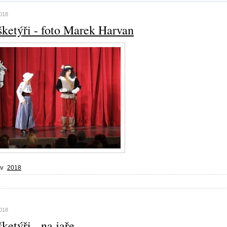
2018
šketýři - foto Marek Harvan
 v
2018
2018
ketýři - na jaře