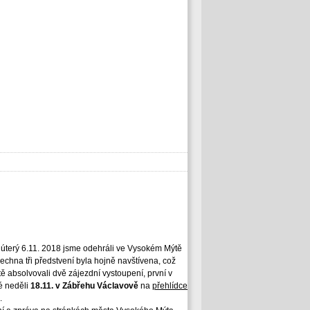
 v úterý 6.11. 2018 jsme odehráli ve Vysokém Mýtě
šechna tři předstvení byla hojně navštívena, což
tě absolvovali dvě zájezdní vystoupení, první v
é neděli
18.11. v Zábřehu Václavově
na
přehlídce
.