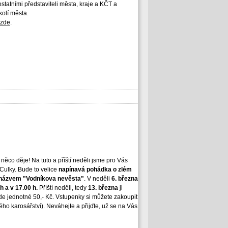
 ostatními představiteli města, kraje a KČT a
kolí města.
zde
.
 něco děje! Na tuto a příští neděli jsme pro Vás
Culky. Bude to velice
napínavá pohádka o zlém
s názvem "Vodníkova nevěsta"
. V neděli
6. března
h a v 17.00 h.
Příští neděli, tedy
13. března
ji
de jednotné 50,- Kč. Vstupenky si můžete zakoupit
ho karosářství). Neváhejte a přijďte, už se na Vás