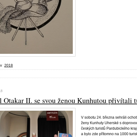
 v
2018
18
 Otakar II. se svou ženou Kunhutou přivítali t
V sobotu 24. března sehráli ochot
ženy Kunhuty Uherské s doprovod
českých turistů Pardubického kra
a bylo zde přítomno na 1000 turis