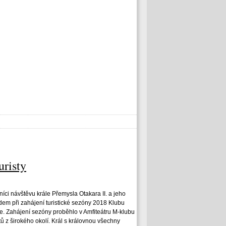
uristy
níci návštěvu krále Přemysla Otakara II. a jeho
em při zahájení turistické sezóny 2018 Klubu
je. Zahájení sezóny proběhlo v Amfiteátru M-klubu
tů z širokého okolí. Král s královnou všechny