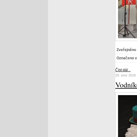
Zveřejněno
Označeno v
Číst dál...
29. únor 2016
Vodník