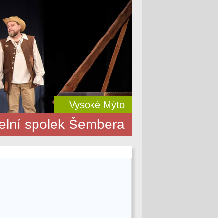
Vysoké Mýto
elní spolek Šembera