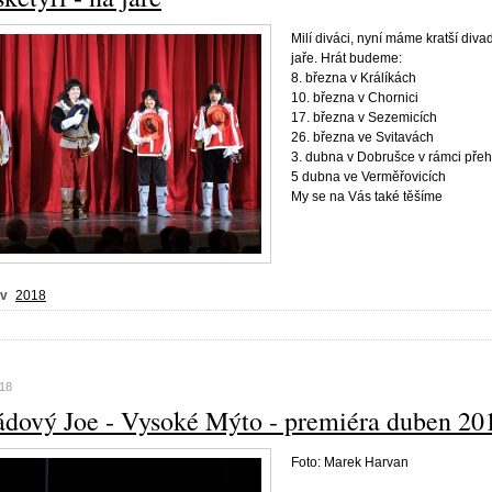
Milí diváci, nyní máme kratší diva
jaře. Hrát budeme:
8. března v Králíkách
10. března v Chornici
17. března v Sezemicích
26. března ve Svitavách
3. dubna v Dobrušce v rámci pře
5 dubna ve Verměřovicích
My se na Vás také těšíme
 v
2018
018
dový Joe - Vysoké Mýto - premiéra duben 20
Foto: Marek Harvan