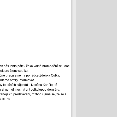
 tak nás tento pátek čeká valné hromadění se. Moc
itek pro členy spolku.
 akčně pracujeme na pohádce Zdeňka Culky:
udeme brrrzy informovat.
y letošních zájezdů s Nocí na Karlštejně -
 si neměli nechat ujít velkolepou derniéru.
ranějších představení, rozhodli jsme se, že se s
 M klubu