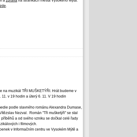
ní a
zpráva
na stránkách města Vysokého Mýta.
zde
.
ve na muzikál TŘI MUŠKETÝŘI. Hrát budeme v
. 11. v 19 hodin a úterý 6. 11. V 19 hodin
medie podle slavného románu Alexandra Dumase,
Vítězslav Nezval. Román "Tři mušketýři" se stal
 příběhů a od svého vzniku se dočkal celé řady
zikálových i filmových.
upenek v Informačním centru ve Vysokém Mýtě a