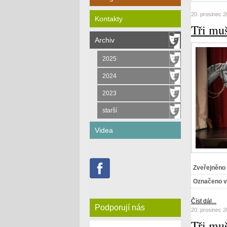
20. prosinec 
Kontakty
Tři mu
Archiv
2025
2024
2023
starší
Videa
Zveřejněno
Označeno v
Číst dál...
Podporují nás
20. prosinec 
Tři muš