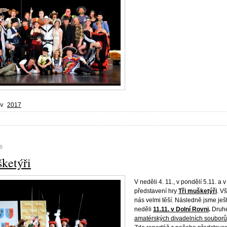
 v
2017
18
šketýři
V neděli 4. 11., v pondělí 5.11. a
představení hry
Tři mušketýři
. V
nás velmi těší. Následně jsme ješ
neděli
11.11. v Dolní Rovni
.
Druh
amatérských divadelních souborů