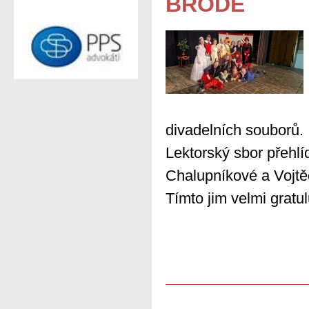
BRODĚ
divadelních souborů.
Lektorský sbor přehlí
Chalupníkové a Vojtěc
Tímto jim velmi gratu