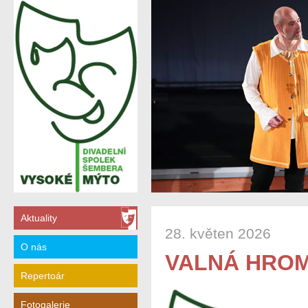
Aktuality
28. květen 2026
O nás
VALNÁ HRO
Repertoár
Fotogalerie