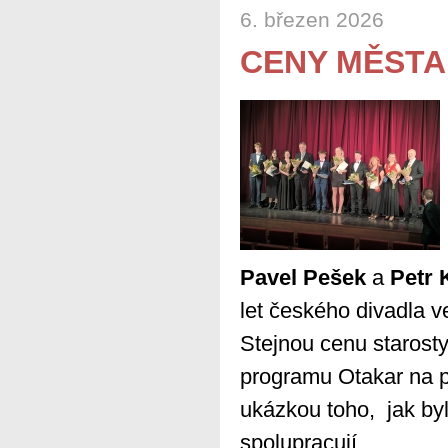
6. březen 2026
CENY MĚSTA
Pavel Pešek
a
Petr 
let českého divadla 
Stejnou cenu starosty
programu Otakar na p
ukázkou toho, jak byl
spolupracují.