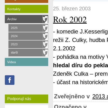
25. březen 2003
Kontakty
Rok 2002
Archiv
2025
- komedie J.Kesserlig
2024
režii Z. Culky, hudb
2023
2.1.2002
starší
- pohádka na motivy V
Videa
hledal díru do pekla
Zdeněk Culka –
prem
- účast na historick
Zveřejněno v
2013 a
Podporují nás
Označeno v