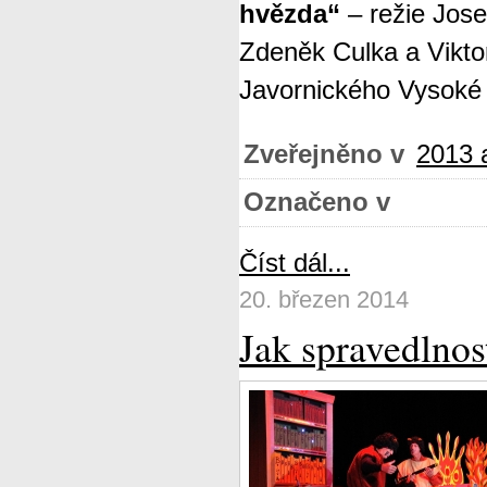
hvězda“
– režie Jos
Zdeněk Culka a Vikto
Javornického Vysoké
Zveřejněno v
2013 a
Označeno v
Číst dál...
20. březen 2014
Jak spravedlnos