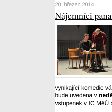
20. březen 2014
Nájemníci pana
vynikající komedie v
bude uvedena v
nedě
vstupenek v IC MěÚ o