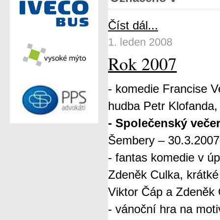
Číst dál...
1. leden 2008
Rok 2007
- komedie Francise 
hudba Petr Klofanda
- Společenský veče
Šembery – 30.3.2007
- fantas komedie v ú
Zdeněk Culka, krátké
Viktor Čáp a Zdeněk
- vánoční hra na moti