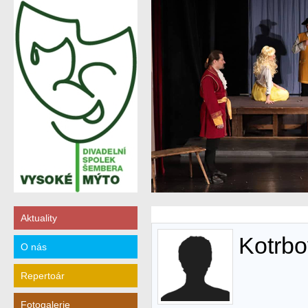
Aktuality
Kotrbo
O nás
Repertoár
Fotogalerie