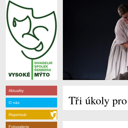
Aktuality
Tři úkoly pro
O nás
Repertoár
Fotogalerie