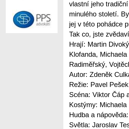
vlastní jeho tradičn
minulého století. B
jej v této pohádce p
Tak co, jste zvědav
Hrají: Martin Divok
Klofanda, Michaela 
Radiměřský, Vojtěc
Autor: Zdeněk Culk
Režie: Pavel Pešek
Scéna: Viktor Čáp 
Kostýmy: Michaela
Hudba a nápověda:
Světla: Jaroslav Te