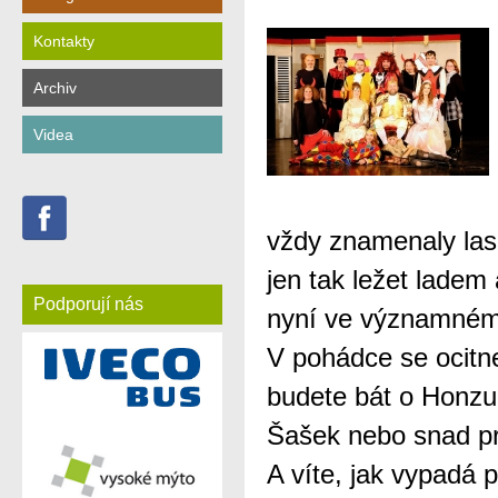
Kontakty
Archiv
Videa
vždy znamenaly las
jen tak ležet ladem
Podporují nás
nyní ve významném
V pohádce se ocitne
budete bát o Honzu
Šašek nebo snad p
A víte, jak vypadá