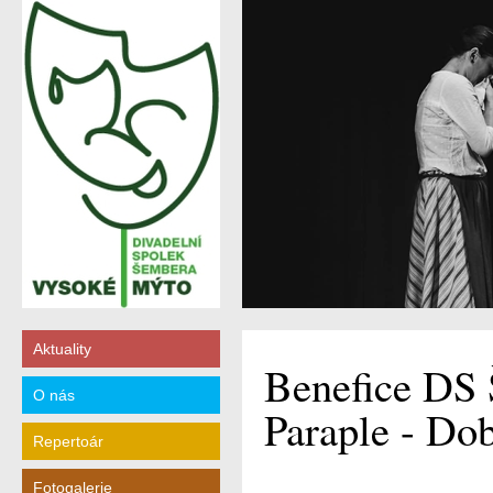
Aktuality
Benefice DS 
O nás
Paraple - Do
Repertoár
Fotogalerie