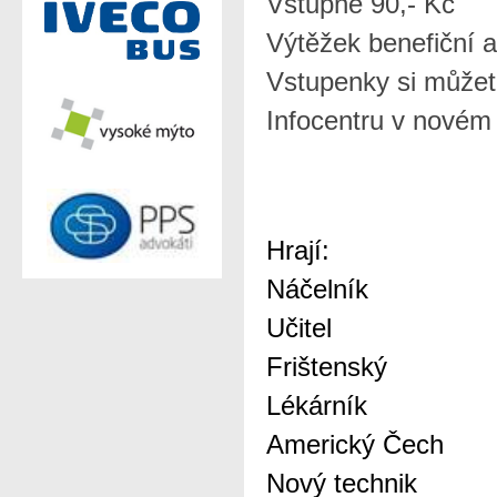
Vstupné 90,- Kč
Výtěžek benefiční 
Vstupenky si můžet
Infocentru v novém
Hrají:
Náčelník P
Učitel Ma
Frištenský M
Lékárník P
Americký Čech 
Nový technik 