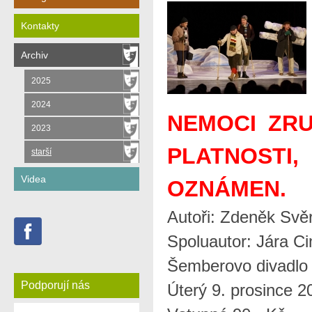
Kontakty
Archiv
2025
2024
NEMOCI ZRU
2023
PLATNOSTI
starší
Videa
OZNÁMEN.
Autoři: Zdeněk Svě
Spoluautor: Jára C
Šemberovo divadlo
Podporují nás
Úterý 9. prosince 2